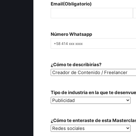
Email
(Obligatorio)
Introduce
C
un
e
Número Whatsapp
email
¿Cómo te describirías?
Tipo de industria en la que te desenvu
¿Cómo te enteraste de esta Mastercla