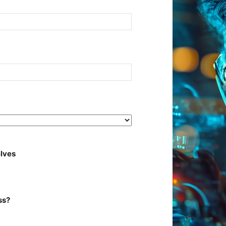
onfirmar
mail
elves
ss?