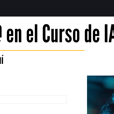
 en el Curso de I
uí
pellidos