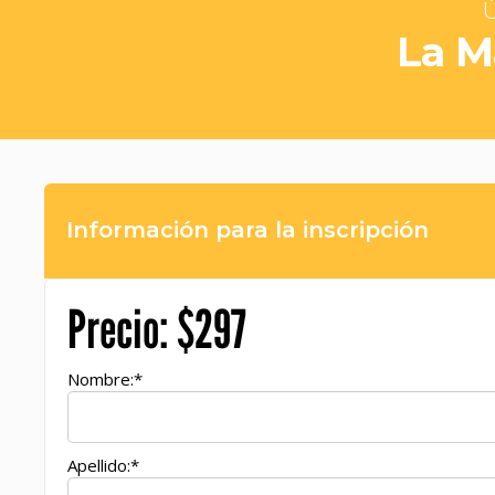
Ú
La M
Información para la inscripción
Precio:
$297
Nombre:*
Apellido:*