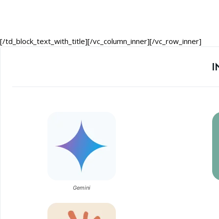
[/td_block_text_with_title][/vc_column_inner][/vc_row_inner]
I
Gemini