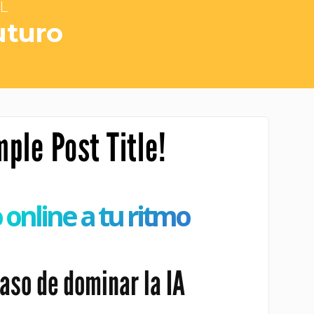
AL
uturo
ple Post Title!
 online a tu ritmo
aso de dominar la IA