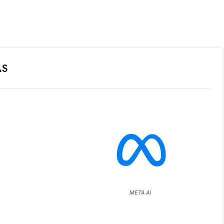
ÁS
META AI