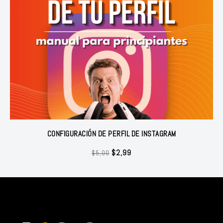
CONFIGURACIÓN DE PERFIL DE INSTAGRAM
El
El
$
2,99
$
5,00
precio
precio
original
actual
era:
es:
$5,00.
$2,99.