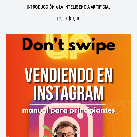
INTRODUCCIÓN A LA INTELIGENCIA ARTIFICIAL
El
El
$
0,00
$
2,99
precio
precio
original
actual
era:
es:
$2,99.
$0,00.