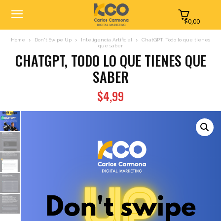
$0,00
Home
Don't Swipe Up
Inteligencia Artificial
ChatGPT, Todo lo que tienes
que saber
CHATGPT, TODO LO QUE TIENES QUE
SABER
$
4,99